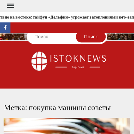
Перейти
к
твие на востоке: тайфун «Дельфин» угрожает затоплениями юго-зап
содержимому
facebook
Поиск
IST
Метка:
покупка машины советы