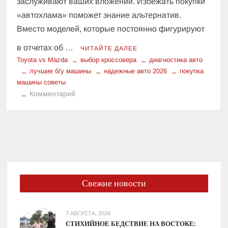
заслуживают ваших вложений. Избежать покупки
«автохлама» поможет знание альтернатив.
Вместо моделей, которые постоянно фигурируют
в отчетах об …
ЧИТАЙТЕ ДАЛЕЕ
Toyota vs Mazda
выбор кроссовера
диагностика авто
лучшие б/у машины
надежные авто 2026
покупка
машины советы
к
Комментарий
Не
покупайте
это!
Чем
заменить
самые
ненадежные
Свежие новости
авто
2026
года
7 АВГУСТА, 2026
СТИХИЙНОЕ БЕДСТВИЕ НА ВОСТОКЕ: