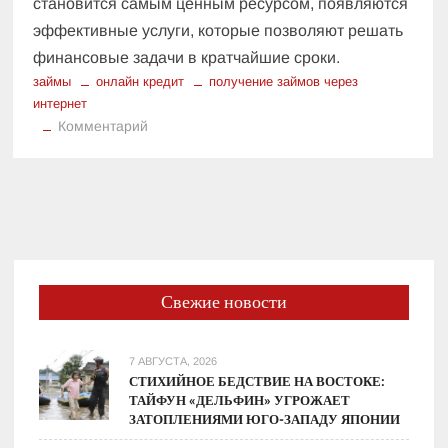
становится самым ценным ресурсом, появляются
эффективные услуги, которые позволяют решать
финансовые задачи в кратчайшие сроки.
займы
онлайн кредит
получение займов через
интернет
к
Комментарий
Быстрое
и
удобное
получение
займов
через
интернет
Свежие новости
7 АВГУСТА, 2026
СТИХИЙНОЕ БЕДСТВИЕ НА ВОСТОКЕ:
ТАЙФУН «ДЕЛЬФИН» УГРОЖАЕТ
ЗАТОПЛЕНИЯМИ ЮГО-ЗАПАДУ ЯПОНИИ