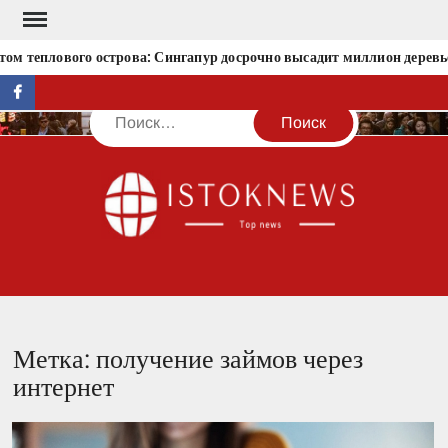
Перейти
к
ом теплового острова: Сингапур досрочно высадит миллион деревь
содержимому
facebook
Поиск
IST
Метка:
получение займов через
интернет