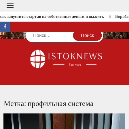
Перейти
к
ак запустить стартап на собственные деньги и выжить
Борьба 
содержимому
facebook
Поиск
IST
Метка:
профильная система