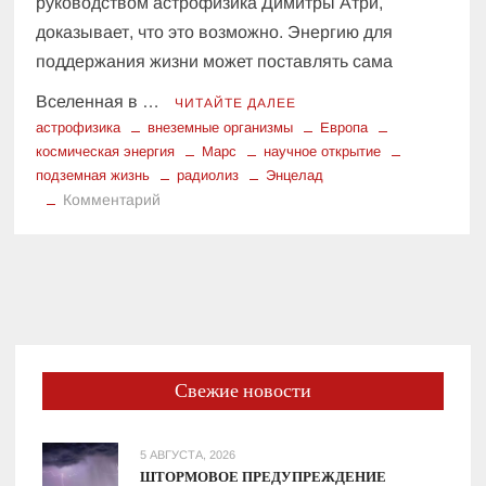
руководством астрофизика Димитры Атри,
доказывает, что это возможно. Энергию для
поддержания жизни может поставлять сама
Вселенная в …
ЧИТАЙТЕ ДАЛЕЕ
астрофизика
внеземные организмы
Европа
космическая энергия
Марс
научное открытие
подземная жизнь
радиолиз
Энцелад
к
Комментарий
Подземные
миры:
могут
ли
космические
лучи
быть
Свежие новости
источником
жизни?
5 АВГУСТА, 2026
ШТОРМОВОЕ ПРЕДУПРЕЖДЕНИЕ