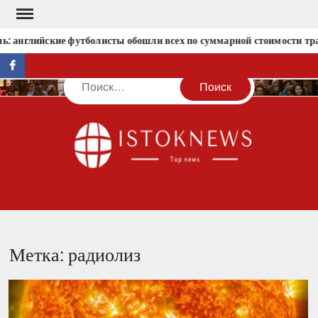
Перейти
к
: английские футболисты обошли всех по суммарной стоимости тр
содержимому
facebook
Поиск
IST
Метка:
радиолиз