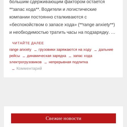
большим сдерживающим фактором остается
**запас хода**. Водители и логистические
компании постоянно сталкиваются с
«беспокойством о запасе хода» (**range anxiety**)
и необходимостью тратить часы на подзарядку. …
ЧИТАЙТЕ ДАЛЕЕ
range anxiety
грузовики заряжаются на ходу
дальние
рейсы
динамическая зарядка
запас хода
электрогрузовиков
непрерывная подпитка
к
Комментарий
Больше
не
проблема:
как
зарядка
на
ходу
Свежие новости
решила
главный