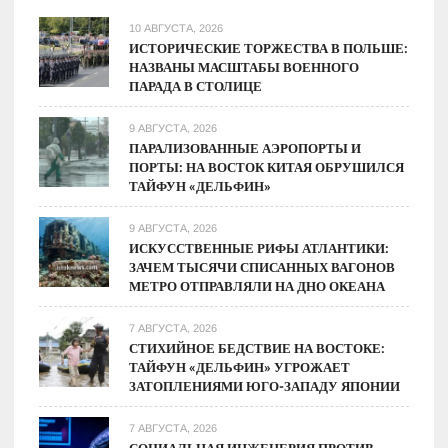
вопрос
10 АВГУСТА, 2026
электрогрузовиков
ИСТОРИЧЕСКИЕ ТОРЖЕСТВА В ПОЛЬШЕ:
НАЗВАНЫ МАСШТАБЫ ВОЕННОГО
—
ПАРАДА В СТОЛИЦЕ
запас
хода
9 АВГУСТА, 2026
ПАРАЛИЗОВАННЫЕ АЭРОПОРТЫ И
ПОРТЫ: НА ВОСТОК КИТАЯ ОБРУШИЛСЯ
ТАЙФУН «ДЕЛЬФИН»
9 АВГУСТА, 2026
ИСКУССТВЕННЫЕ РИФЫ АТЛАНТИКИ:
ЗАЧЕМ ТЫСЯЧИ СПИСАННЫХ ВАГОНОВ
МЕТРО ОТПРАВЛЯЛИ НА ДНО ОКЕАНА
7 АВГУСТА, 2026
СТИХИЙНОЕ БЕДСТВИЕ НА ВОСТОКЕ:
ТАЙФУН «ДЕЛЬФИН» УГРОЖАЕТ
ЗАТОПЛЕНИЯМИ ЮГО-ЗАПАДУ ЯПОНИИ
7 АВГУСТА, 2026