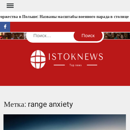
Перейти
к
оржества в Польше: Названы масштабы военного парада в столице
содержимому
facebook
Поиск
IST
Метка:
range anxiety