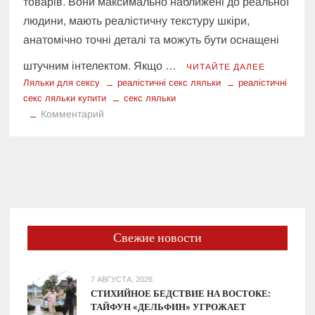
товарів. Вони максимально наближені до реальної
людини, мають реалістичну текстуру шкіри,
анатомічно точні деталі та можуть бути оснащені
штучним інтелектом. Якщо …
ЧИТАЙТЕ ДАЛЕЕ
Ляльки для сексу
реалістичні секс ляльки
реалістичні
секс ляльки купити
секс ляльки
к
Комментарий
Реалістичні
секс-
ляльки:
Як
вибрати
та
де
Свежие новости
купити
найкращу
інтимну
7 АВГУСТА, 2026
партнерку
СТИХИЙНОЕ БЕДСТВИЕ НА ВОСТОКЕ:
ТАЙФУН «ДЕЛЬФИН» УГРОЖАЕТ