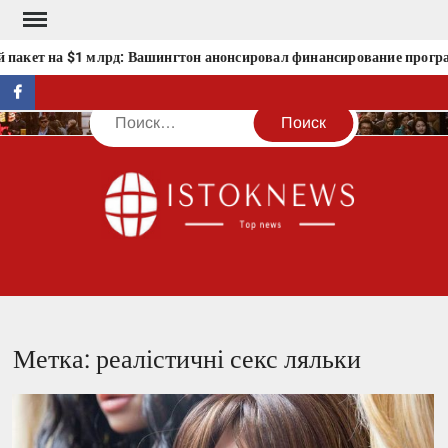
Перейти
к
 пакет на $1 млрд: Вашингтон анонсировал финансирование програ
содержимому
facebook
Поиск
IST
Метка:
реалістичні секс ляльки