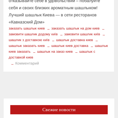
отказывайте себе в удовольствии – побалуйте
себя и своих близких ароматным шашлыком!
Лучший шашлык Киева — в сети ресторанов
«Кавказский Дом»
заказать шашлык киев
заказать шашлык на дом киев
замовити шашлик додому київ
замовити шашлик київ
шашлик з доставкою київ
шашлык доставка киев
шашлык заказать киев
шашлык киев доставка
шашлык
киев заказать
шашлык на заказ киев
шашлык с
доставкой киев
к
Комментарий
Заказать
шашлык
из
ресторана:
роскошь
или
доступное
Свежие новости
удовольствие?