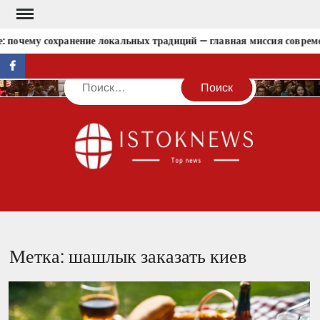
Перейти
к
 почему сохранение локальных традиций — главная миссия совреме
содержимому
facebook
Поиск
IST
Метка:
шашлык заказать киев