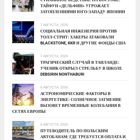
ТАЙФУН «ДЕЛЬФИН» УГРОЖАЕТ
из
ЗАТОПЛЕНИЯМИ ЮГО-ЗАПАДУ ЯПОНИИ
«Дюны»
7 АВГУСТА, 2026
СОЦИАЛЬНАЯ ИНЖЕНЕРИЯ ПРОТИВ
УОЛЛ-СТРИТ: ХАКЕРЫ АТАКОВАЛИ
BLACKSTONE, KKR И ДРУГИЕ ФОНДЫ США
7 АВГУСТА, 2026
ТРАГИЧЕСКИЙ СЛУЧАЙ В ТАИЛАНДЕ:
УЧЕНИК ОТКРЫЛ СТРЕЛЬБУ В ШКОЛЕ
DEBSIRIN NONTHABURI
6 АВГУСТА, 2026
АСТРОНОМИЧЕСКИЕ ФАКТОРЫ В
ЭНЕРГЕТИКЕ: СОЛНЕЧНОЕ ЗАТМЕНИЕ
ВЫЗОВЕТ ВРЕМЕННЫЕ КОЛЕБАНИЯ В
СЕТЯХ ЕВРОПЫ
6 АВГУСТА, 2026
ПУТЕВОДИТЕЛЬ ПО ПОЛЬСКИМ
АВТОБАНАМ: ГДЕ ТРЕБУЕТСЯ ОПЛАТА И