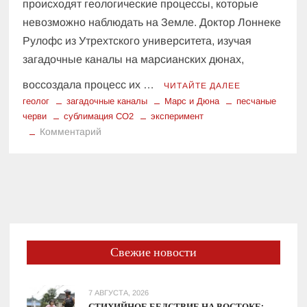
происходят геологические процессы, которые
невозможно наблюдать на Земле. Доктор Лоннеке
Рулофс из Утрехтского университета, изучая
загадочные каналы на марсианских дюнах,
воссоздала процесс их …
ЧИТАЙТЕ ДАЛЕЕ
геолог
загадочные каналы
Марс и Дюна
песчаные
черви
сублимация CO2
эксперимент
к
Комментарий
Марс
как
Арракис:
Ученый
увидела
в
марсианском
Свежие новости
льду
подобие
песчаных
7 АВГУСТА, 2026
червей
СТИХИЙНОЕ БЕДСТВИЕ НА ВОСТОКЕ: