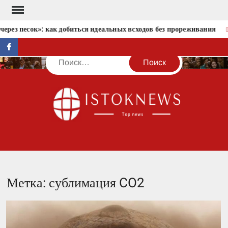
Перейти
к
ерез песок»: как добиться идеальных всходов без прореживания
содержимому
facebook
Поиск
IST
Метка:
сублимация CO2