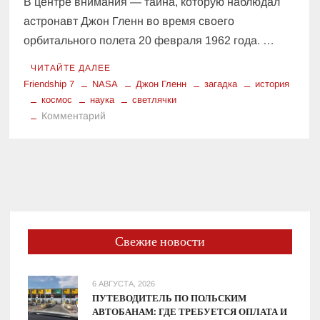
В центре внимания — тайна, которую наблюдал
астронавт Джон Гленн во время своего
орбитального полета 20 февраля 1962 года. …
ЧИТАЙТЕ ДАЛЕЕ
Friendship 7
NASA
Джон Гленн
загадка
история
космос
наука
светлячки
к
Комментарий
Рассекреченная
миссия
NASA:
загадка
«светящихся
светлячков»
Джона
Свежие новости
Гленна
6 АВГУСТА, 2026
ПУТЕВОДИТЕЛЬ ПО ПОЛЬСКИМ
АВТОБАНАМ: ГДЕ ТРЕБУЕТСЯ ОПЛАТА И