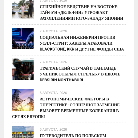
7 АВГУСТА, 2026
экран
СТИХИЙНОЕ БЕДСТВИЕ НА ВОСТОКЕ:
ТАЙФУН «ДЕЛЬФИН» УГРОЖАЕТ
ЗАТОПЛЕНИЯМИ ЮГО-ЗАПАДУ ЯПОНИИ
7 АВГУСТА, 2026
СОЦИАЛЬНАЯ ИНЖЕНЕРИЯ ПРОТИВ
УОЛЛ-СТРИТ: ХАКЕРЫ АТАКОВАЛИ
BLACKSTONE, KKR И ДРУГИЕ ФОНДЫ США
7 АВГУСТА, 2026
ТРАГИЧЕСКИЙ СЛУЧАЙ В ТАИЛАНДЕ:
УЧЕНИК ОТКРЫЛ СТРЕЛЬБУ В ШКОЛЕ
DEBSIRIN NONTHABURI
6 АВГУСТА, 2026
АСТРОНОМИЧЕСКИЕ ФАКТОРЫ В
ЭНЕРГЕТИКЕ: СОЛНЕЧНОЕ ЗАТМЕНИЕ
ВЫЗОВЕТ ВРЕМЕННЫЕ КОЛЕБАНИЯ В
СЕТЯХ ЕВРОПЫ
6 АВГУСТА, 2026
ПУТЕВОДИТЕЛЬ ПО ПОЛЬСКИМ