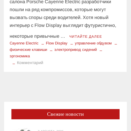
салона Porsche Cayenne Electric разработчики
пошли на ряд компромиссов, которые могут
вызвать споры среди водителей. Хотя новый
интерьер с Flow Display выглядит футуристично,
некоторые привычные …
ЧИТАЙТЕ ДАЛЕЕ
Cayenne Electric
Flow Display
управление обдувом
физические клавиши
электропривод сидений
эргономика
к
Комментарий
Прощай,
кнопка:
как
Porsche
Cayenne
Electric
заставит
Свежие новости
управлять
обдувом
через