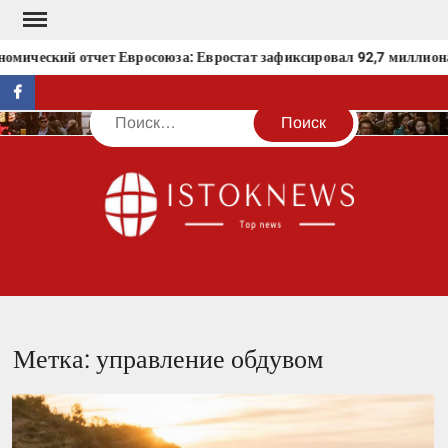
Перейти
к
омический отчет Евросоюза: Евростат зафиксировал 92,7 миллиона 
содержимому
facebook
Поиск
IST
Метка:
управление обдувом