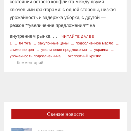
состоянии острого конфликта между двумя
ключевыми факторами: с одной стороны, низкая
урожайность и задержка уборки, с другой —
резкое **увеличение предложения** на
внутреннем рынке. …
ЧИТАЙТЕ ДАЛЕЕ
1
84 т/га
закупочные цены
подсолнечное масло
снижение цен
увеличение предложения
украина
урожайность подсолнечника
экспортный кризис
к
Комментарий
Конфликт
факторов:
низкая
урожайность
подсолнечника
против
увеличения
Свежие новости
предложения
в
Украине