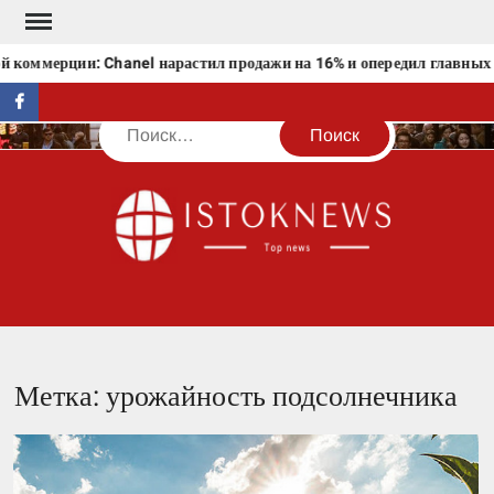
Перейти
к
 коммерции: Chanel нарастил продажи на 16% и опередил главных 
содержимому
facebook
Поиск
IST
Метка:
урожайность подсолнечника