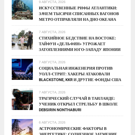
когда
9 АВГУСТА, 2026
возобновятся
ИСКУССТВЕННЫЕ РИФЫ АТЛАНТИКИ:
ЗАЧЕМ ТЫСЯЧИ СПИСАННЫХ ВАГОНОВ
рейсы
МЕТРО ОТПРАВЛЯЛИ НА ДНО ОКЕАНА
7 АВГУСТА, 2026
СТИХИЙНОЕ БЕДСТВИЕ НА ВОСТОКЕ:
ТАЙФУН «ДЕЛЬФИН» УГРОЖАЕТ
ЗАТОПЛЕНИЯМИ ЮГО-ЗАПАДУ ЯПОНИИ
7 АВГУСТА, 2026
СОЦИАЛЬНАЯ ИНЖЕНЕРИЯ ПРОТИВ
УОЛЛ-СТРИТ: ХАКЕРЫ АТАКОВАЛИ
BLACKSTONE, KKR И ДРУГИЕ ФОНДЫ США
7 АВГУСТА, 2026
ТРАГИЧЕСКИЙ СЛУЧАЙ В ТАИЛАНДЕ:
УЧЕНИК ОТКРЫЛ СТРЕЛЬБУ В ШКОЛЕ
DEBSIRIN NONTHABURI
6 АВГУСТА, 2026
АСТРОНОМИЧЕСКИЕ ФАКТОРЫ В
ЭНЕРГЕТИКЕ: СОЛНЕЧНОЕ ЗАТМЕНИЕ