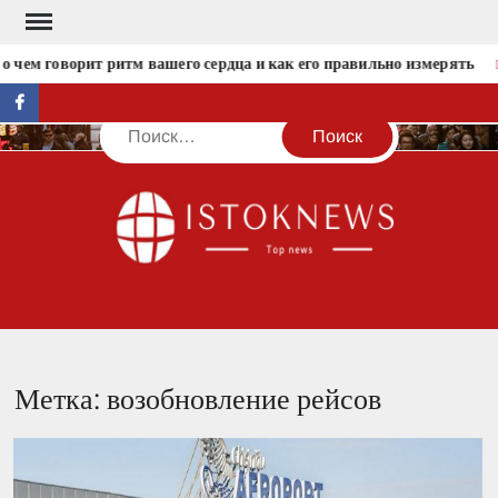
Перейти
к
о чем говорит ритм вашего сердца и как его правильно измерять
содержимому
facebook
Поиск
IST
Метка:
возобновление рейсов