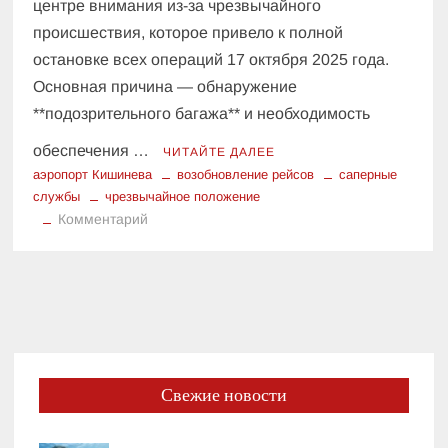
центре внимания из-за чрезвычайного
происшествия, которое привело к полной
остановке всех операций 17 октября 2025 года.
Основная причина — обнаружение
**подозрительного багажа** и необходимость
обеспечения …
ЧИТАЙТЕ ДАЛЕЕ
аэропорт Кишинева
возобновление рейсов
саперные
службы
чрезвычайное положение
к
Комментарий
Чрезвычайное
положение
в
Кишиневе:
Что
случилось
в
Свежие новости
аэропорту
и