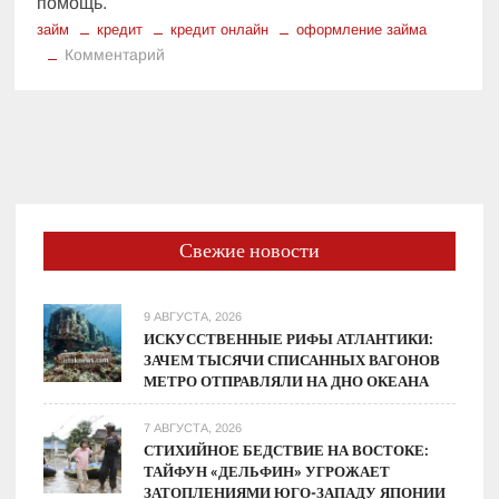
помощь.
займ
кредит
кредит онлайн
оформление займа
к
Комментарий
Как
оформить
микрозайм
онлайн
на
счет
быстро
Свежие новости
и
удобно
9 АВГУСТА, 2026
ИСКУССТВЕННЫЕ РИФЫ АТЛАНТИКИ:
ЗАЧЕМ ТЫСЯЧИ СПИСАННЫХ ВАГОНОВ
МЕТРО ОТПРАВЛЯЛИ НА ДНО ОКЕАНА
7 АВГУСТА, 2026
СТИХИЙНОЕ БЕДСТВИЕ НА ВОСТОКЕ:
ТАЙФУН «ДЕЛЬФИН» УГРОЖАЕТ
ЗАТОПЛЕНИЯМИ ЮГО-ЗАПАДУ ЯПОНИИ