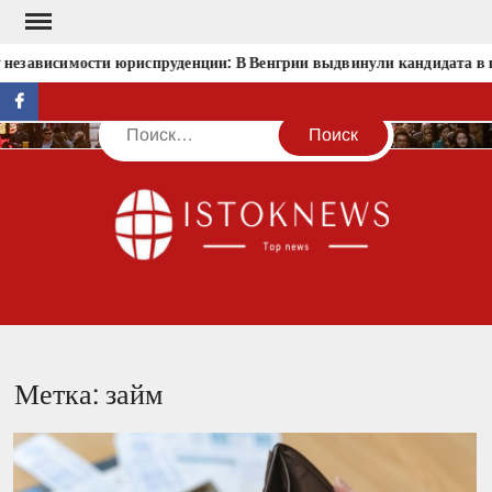
Перейти
к
 независимости юриспруденции: В Венгрии выдвинули кандидата в 
содержимому
facebook
Поиск
IST
Метка:
займ