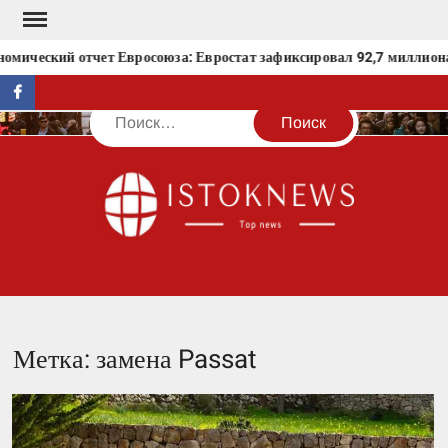
Перейти
к
мический отчет Евросоюза: Евростат зафиксировал 92,7 миллиона 
содержимому
facebook
Поиск
IST
Метка:
замена Passat