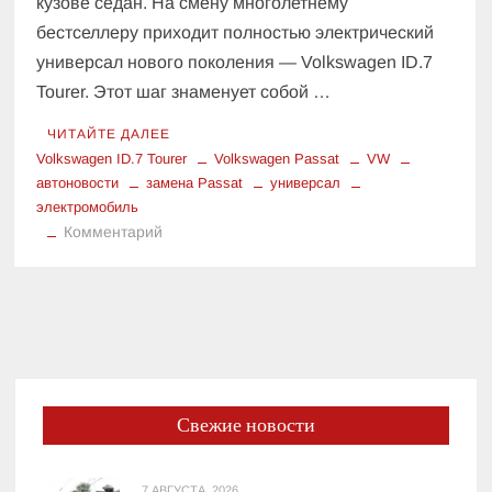
кузове седан. На смену многолетнему
бестселлеру приходит полностью электрический
универсал нового поколения — Volkswagen ID.7
Tourer. Этот шаг знаменует собой …
ЧИТАЙТЕ ДАЛЕЕ
Volkswagen ID.7 Tourer
Volkswagen Passat
VW
автоновости
замена Passat
универсал
электромобиль
к
Комментарий
Замена
Passat
на
ID.7
Tourer:
ответы
на
Свежие новости
главные
вопросы
7 АВГУСТА, 2026