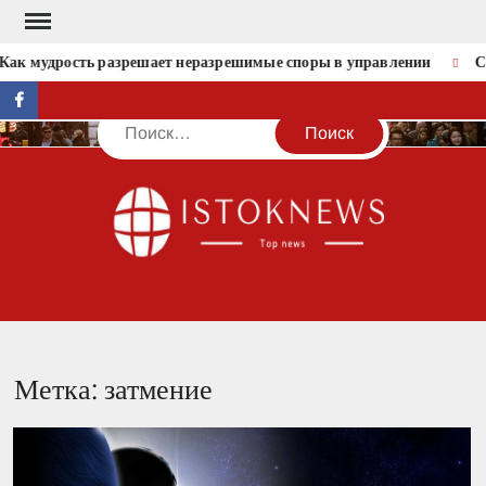
Перейти
к
Как мудрость разрешает неразрешимые споры в управлении
Со
содержимому
facebook
Поиск
IST
Метка:
затмение