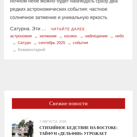
ночном небе можно будет наблюдать сразу два
редких астрономических события: частное
солнечное затмение и уникальную яркость
Сатурна. Эти …
ЧИТАЙТЕ ДАЛЕЕ
астрономия
затмение
космос
наблюдение
небо
Сатурн
сентябрь 2025
события
к
Комментарий
Астрономические
новости:
Затемнение
Солнца
и
яркий
Сатурн
Свежие новости
—
что
нас
7 АВГУСТА, 2026
ждет
СТИХИЙНОЕ БЕДСТВИЕ НА ВОСТОКЕ:
ТАЙФУН «ДЕЛЬФИН» УГРОЖАЕТ