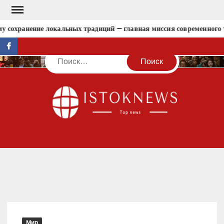
Перейти
к
у сохранение локальных традиций — главная миссия современного т
содержимому
facebook
Поиск
IST
Мир