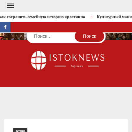
Перейти
к
как сохранить семейную историю креативно
Культурный манифе
содержимому
facebook
Поиск
IST
Техно