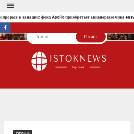
Перейти
к
рорыв в авиации: фонд Apollo приобретает авиаперевозчика easy
содержимому
facebook
Поиск
IST
Украина