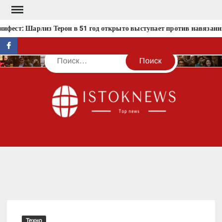
Перейти
к
фест: Шарлиз Терон в 51 год открыто выступает против навязанн
содержимому
facebook
Поиск
IST
Техно