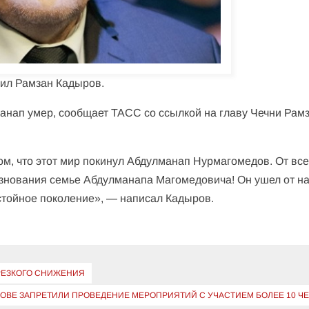
ил Рамзан Кадыров.
анап умер, сообщает ТАСС со ссылкой на главу Чечни Рам
том, что этот мир покинул Абдулманап Нурмагомедов. От все
знования семье Абдулманапа Магомедовича! Он ушел от на
остойное поколение», — написал Кадыров.
 РЕЗКОГО СНИЖЕНИЯ
КОВЕ ЗАПРЕТИЛИ ПРОВЕДЕНИЕ МЕРОПРИЯТИЙ С УЧАСТИЕМ БОЛЕЕ 10 Ч