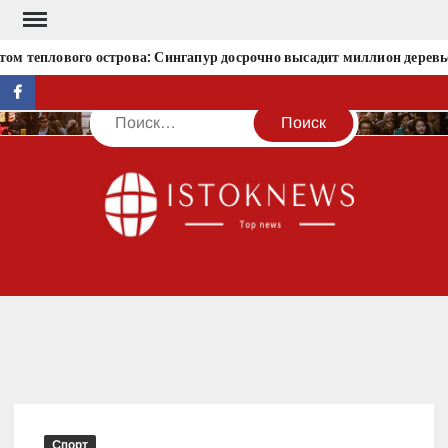
Перейти
к
ом теплового острова: Сингапур досрочно высадит миллион деревь
содержимому
facebook
Поиск
IST
Спорт