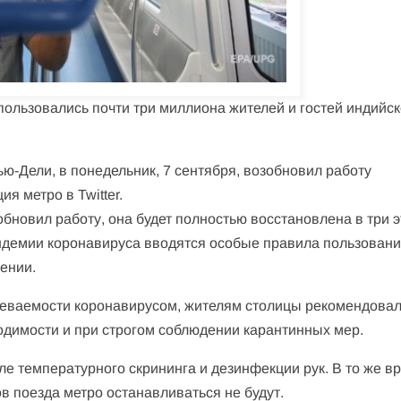
пользовались почти три миллиона жителей и гостей индийс
ью-Дели, в понедельник, 7 сентября, возобновил работу
я метро в Twitter.
новил работу, она будет полностью восстановлена в три э
ндемии коронавируса вводятся особые правила пользован
щении.
олеваемости коронавирусом, жителям столицы рекомендова
одимости и при строгом соблюдении карантинных мер.
е температурного скрининга и дезинфекции рук. В то же в
 поезда метро останавливаться не будут.