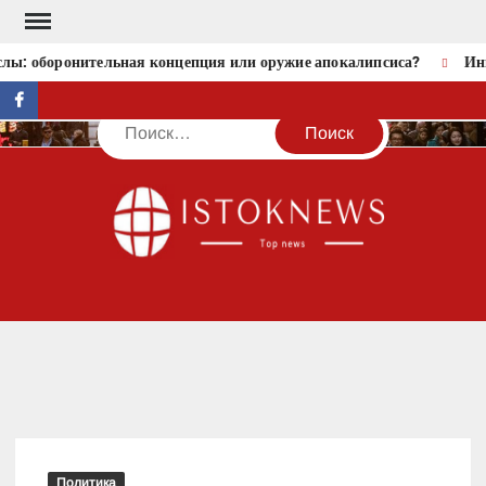
Перейти
к
лы: оборонительная концепция или оружие апокалипсиса?
Инв
содержимому
facebook
Поиск
IST
Политика