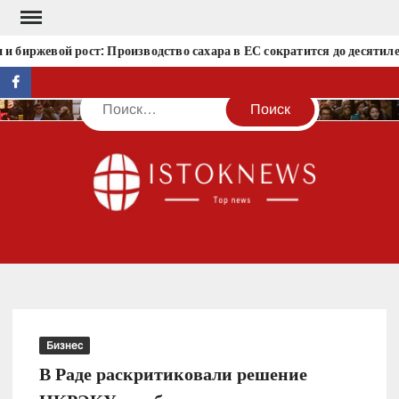
Перейти
к
и биржевой рост: Производство сахара в ЕС сократится до десятил
содержимому
facebook
Поиск
IST
Бизнес
В Раде раскритиковали решение