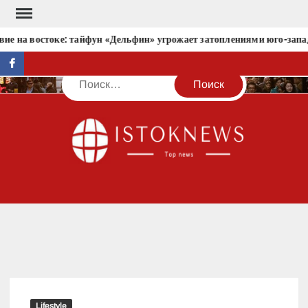
Перейти
к
ие на востоке: тайфун «Дельфин» угрожает затоплениями юго-запа
содержимому
facebook
Поиск
IST
Lifestyle