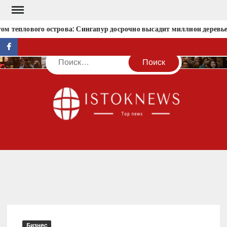
Перейти
к
ом теплового острова: Сингапур досрочно высадит миллион деревье
содержимому
facebook
Поиск
IST
Бизнес