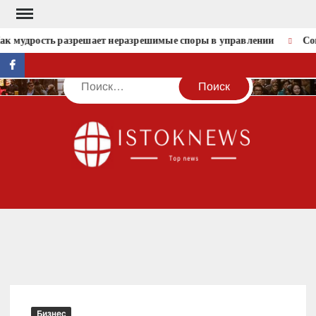
Перейти
к
к мудрость разрешает неразрешимые споры в управлении
Соц
содержимому
facebook
Поиск
IST
Бизнес