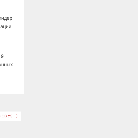
лидер
уации.
 9
фонных
НОВ УЗ