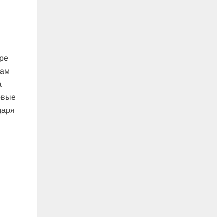
ере
там
а
овые
даря