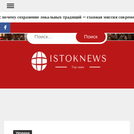
Перейти
к
 почему сохранение локальных традиций — главная миссия совреме
содержимому
facebook
Поиск
IST
Украина