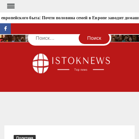
Перейти
к
вропейского быта: Почти половина семей в Европе заводит домаш
содержимому
facebook
Поиск
IST
Политика