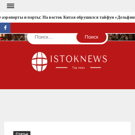
Перейти
к
аэропорты и порты: На восток Китая обрушился тайфун «Дельфин»
содержимому
facebook
Поиск
IST
Статьи