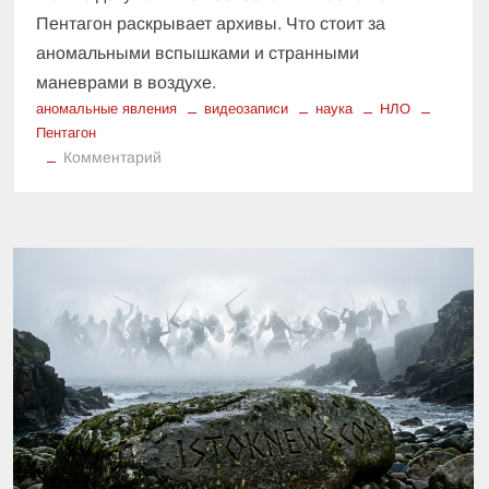
Пентагон раскрывает архивы. Что стоит за
аномальными вспышками и странными
маневрами в воздухе.
аномальные явления
видеозаписи
наука
НЛО
Пентагон
к
Комментарий
За
пределами
авиации:
Пентагон
опубликовал
записи
аномальных
объектов