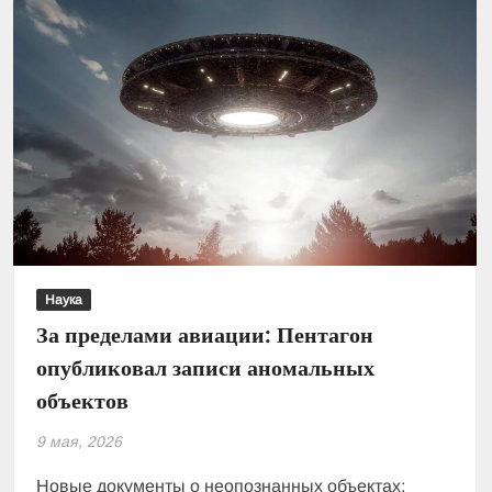
присутствия
в
двух
местах
Наука
За пределами авиации: Пентагон
опубликовал записи аномальных
объектов
9 мая, 2026
Новые документы о неопознанных объектах: