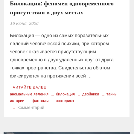
Билокация: феномен одновременного
присутствия в двух местах
16 июня, 2026
Билокация — одно из самых поразительных
явлений человеческой психики, при котором
человек оказывается присутствующим
одновременно в двух удаленных друг от друга
точках пространства. Свидетельства об этом
фиксируются на протяжении всей …
ЧИТАЙТЕ ДАЛЕЕ
аномальные явления
билокация
двойники
тайны
истории
фантомы
эзотерика
к
Комментарий
Билокация:
феномен
одновременного