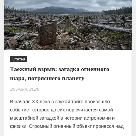
«световой
рекламы»
в
небе
Статьи
Таежный взрыв: загадка огненного
шара, потрясшего планету
22 июня, 2026
В начале XX века в глухой тайге произошло
событие, которое до сих пор считается самой
масштабной загадкой в истории астрономии и
физики. Огромный огненный объект пронесся над