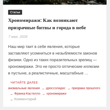
Статьи
Хрономиражи: Как возникают
призрачные битвы и города в небе
7 мая, 2026
Наш мир таит в себе явления, которые
заставляют усомниться в незыблемости законов
физики. Одно из таких поразительных зрелищ —
хрономиражи. Это не просто оптические иллюзии
в пустыне, а реалистичные, масштабные …
ЧИТАЙТЕ ДАЛЕЕ
аномальные явления
дроссолидес
призраки прошлого
Франка-Кастелло
хрономиражи
к
Комментарий
Хрономиражи:
Как