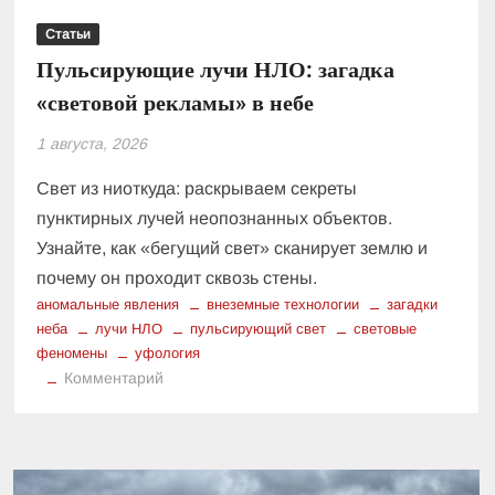
Статьи
Пульсирующие лучи НЛО: загадка
«световой рекламы» в небе
1 августа, 2026
Свет из ниоткуда: раскрываем секреты
пунктирных лучей неопознанных объектов.
Узнайте, как «бегущий свет» сканирует землю и
почему он проходит сквозь стены.
аномальные явления
внеземные технологии
загадки
неба
лучи НЛО
пульсирующий свет
световые
феномены
уфология
к
Комментарий
Пульсирующие
лучи
НЛО:
загадка