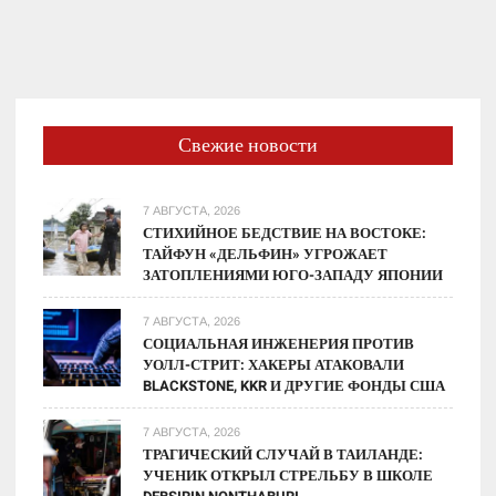
возникают
призрачные
битвы
и
города
Свежие новости
в
небе
7 АВГУСТА, 2026
СТИХИЙНОЕ БЕДСТВИЕ НА ВОСТОКЕ:
ТАЙФУН «ДЕЛЬФИН» УГРОЖАЕТ
ЗАТОПЛЕНИЯМИ ЮГО-ЗАПАДУ ЯПОНИИ
7 АВГУСТА, 2026
СОЦИАЛЬНАЯ ИНЖЕНЕРИЯ ПРОТИВ
УОЛЛ-СТРИТ: ХАКЕРЫ АТАКОВАЛИ
BLACKSTONE, KKR И ДРУГИЕ ФОНДЫ США
7 АВГУСТА, 2026
ТРАГИЧЕСКИЙ СЛУЧАЙ В ТАИЛАНДЕ:
УЧЕНИК ОТКРЫЛ СТРЕЛЬБУ В ШКОЛЕ