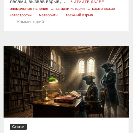
лесами, вызвав взрыв, …
ЧИТАЙТЕ ДАЛЕЕ
аномальные явления
загадки истории
космические
катастрофы
метеориты
таежный взрыв
к
Комментарий
Таежный
взрыв:
загадка
огненного
шара,
потрясшего
планету
Статьи