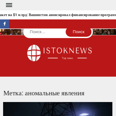
Перейти
к
т на $1 млрд: Вашингтон анонсировал финансирование программ б
содержимому
facebook
Поиск
IST
Метка:
аномальные явления