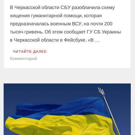
В Черкасской области СБУ разоблачила схему
хищения гуманитарной помощи, которая
предназначалась военным ВСУ, на почти 200
тысяч гривень. Об этом сообщает ГУ СБ Украины
в Черкасской области в Фейсбуке. «В …
ЧИТАЙТЕ ДАЛЕЕ
к
Комментарий
СБУ
разоблачила
схему
хищения
гуманитарной
помощи
для
армии