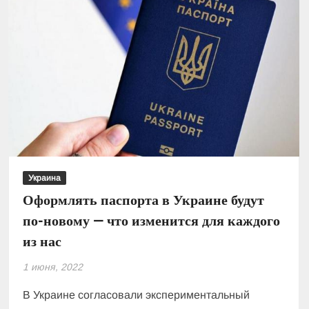
с
соцвыплатами
для
украинских
переселенцев
Украина
Оформлять паспорта в Украине будут
по-новому — что изменится для каждого
из нас
1 июня, 2022
В Украине согласовали экспериментальный