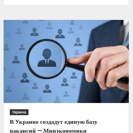
Шмыгаль:
Планируется
три
стадии
восстановления
Украины
Украина
В Украине создадут единую базу
вакансий — Минэкономики