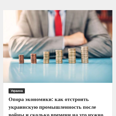
Украине
лопнул
один
из
банков
–
кому
стоит
переживать
Украина
Опора экономики: как отстроить
украинскую промышленность после
войны и сколько времени на это нужно