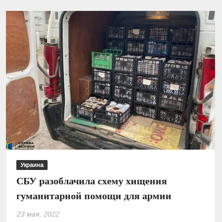
регистрируют
случаи
гепатита
неизвестного
происхождения
–
Минздрав
Украина
СБУ разоблачила схему хищения
гуманитарной помощи для армии
23 мая, 2022