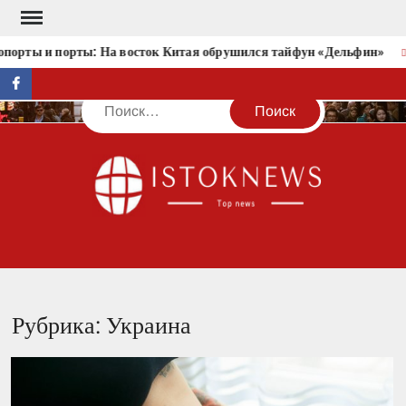
Перейти
к
 и порты: На восток Китая обрушился тайфун «Дельфин»
Тес
содержимому
facebook
Поиск
IST
Рубрика:
Украина