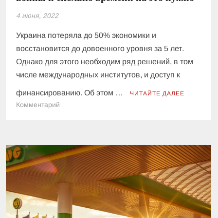
4 июня, 2022
Украина потеряла до 50% экономики и
восстановится до довоенного уровня за 5 лет.
Однако для этого необходим ряд решений, в том
числе международных институтов, и доступ к
финансированию. Об этом …
ЧИТАЙТЕ ДАЛЕЕ
к
Комментарий
Опора
экономики:
как
отстроить
украинскую
промышленность
после
войны
и
сколько