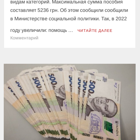
видам категорий. Максимальная сумма пособия
составляет 5236 грн. Об этом сообщили сообщили
в Министерстве социальной политики. Так, в 2022
году увеличили: помощь …
ЧИТАЙТЕ ДАЛЕЕ
к
Комментарий
В
Украине
повысили
некоторые
выплаты
на
детей
—
кто
теперь
будет
получать
больше