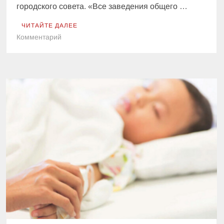
городского совета. «Все заведения общего …
ЧИТАЙТЕ ДАЛЕЕ
к
Комментарий
В
Чернигове
учебный
год
продлили
до
24
июня