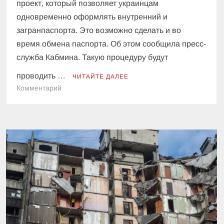
проект, который позволяет украинцам
одновременно оформлять внутренний и
загранпаспорта. Это возможно сделать и во
время обмена паспорта. Об этом сообщила пресс-
служба Кабмина. Такую процедуру будут
проводить …
ЧИТАЙТЕ ДАЛЕЕ
к
Комментарий
Оформлять
паспорта
в
Украине
будут
по-
новому
—
что
изменится
для