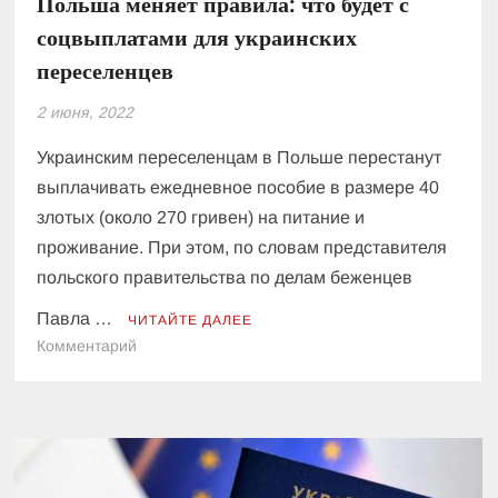
Польша меняет правила: что будет с
соцвыплатами для украинских
переселенцев
2 июня, 2022
Украинским переселенцам в Польше перестанут
выплачивать ежедневное пособие в размере 40
злотых (около 270 гривен) на питание и
проживание. При этом, по словам представителя
польского правительства по делам беженцев
Павла …
ЧИТАЙТЕ ДАЛЕЕ
к
Комментарий
Польша
меняет
правила:
что
будет