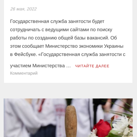
26 мая, 2022
Государственная служба занятости будет
сотрудничать с ведущими сайтами по поиску
работы по созданию общей базы вакансий. Об
этом сообщает Министерство экономики Украины
в Фейсбуке. «Государственная служба занятости с
участием Министерства …
ЧИТАЙТЕ ДАЛЕЕ
к
Комментарий
В
Украине
создадут
единую
базу
вакансий
—
Минэкономики