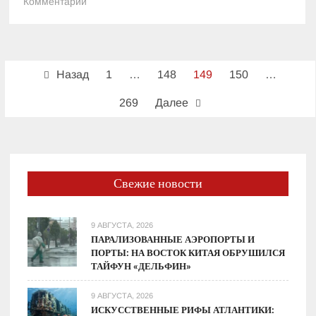
к
Комментарий
Сегодня
отмечают
День
Пагинация
Героев
Назад
1
…
148
149
150
…
в
записей
честь
269
Далее
украинских
защитников
Свежие новости
9 АВГУСТА, 2026
ПАРАЛИЗОВАННЫЕ АЭРОПОРТЫ И
ПОРТЫ: НА ВОСТОК КИТАЯ ОБРУШИЛСЯ
ТАЙФУН «ДЕЛЬФИН»
9 АВГУСТА, 2026
ИСКУССТВЕННЫЕ РИФЫ АТЛАНТИКИ: