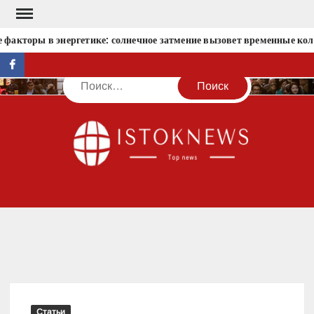
Перейти
к
акторы в энергетике: солнечное затмение вызовет временные коле
содержимому
facebook
Поиск
IST
Статьи