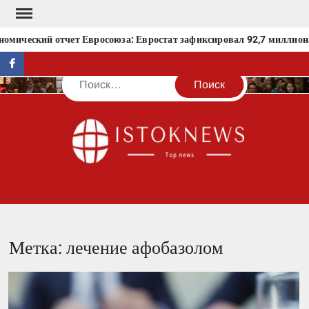
Перейти
к
омический отчет Евросоюза: Евростат зафиксировал 92,7 миллиона 
содержимому
facebook
Поиск
IST
Метка:
лечение афобазолом