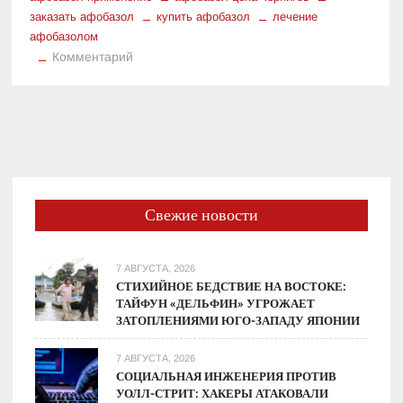
заказать афобазол
купить афобазол
лечение
афобазолом
к
Комментарий
Что
такое
Афобазол,
назначение
и
форма
Свежие новости
7 АВГУСТА, 2026
СТИХИЙНОЕ БЕДСТВИЕ НА ВОСТОКЕ:
ТАЙФУН «ДЕЛЬФИН» УГРОЖАЕТ
ЗАТОПЛЕНИЯМИ ЮГО-ЗАПАДУ ЯПОНИИ
7 АВГУСТА, 2026
СОЦИАЛЬНАЯ ИНЖЕНЕРИЯ ПРОТИВ
УОЛЛ-СТРИТ: ХАКЕРЫ АТАКОВАЛИ