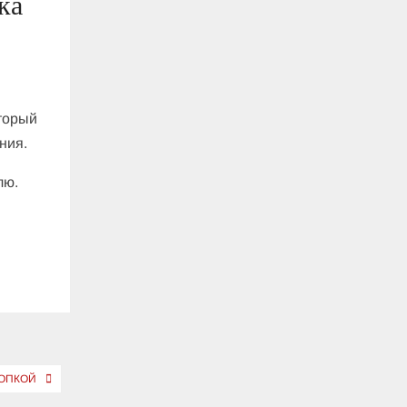
ка
оторый
ния.
лю.
НОПКОЙ