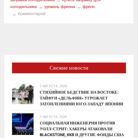
холодильника
уровень фреона
фреон
к
Комментарий
Где
можно
купить
фреон
для
холодильника
Свежие новости
7 АВГУСТА, 2026
СТИХИЙНОЕ БЕДСТВИЕ НА ВОСТОКЕ:
ТАЙФУН «ДЕЛЬФИН» УГРОЖАЕТ
ЗАТОПЛЕНИЯМИ ЮГО-ЗАПАДУ ЯПОНИИ
7 АВГУСТА, 2026
СОЦИАЛЬНАЯ ИНЖЕНЕРИЯ ПРОТИВ
УОЛЛ-СТРИТ: ХАКЕРЫ АТАКОВАЛИ
BLACKSTONE, KKR И ДРУГИЕ ФОНДЫ США