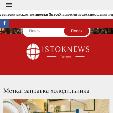
Перейти
к
 вопреки рискам: котировки SpaceX выросли после завершения пер
содержимому
facebook
Поиск
IST
Метка:
заправка холодильника