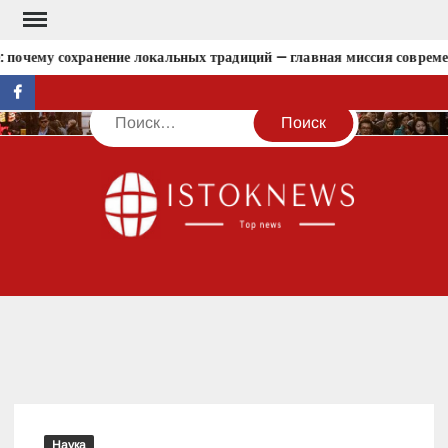
Перейти
к
 почему сохранение локальных традиций — главная миссия современ
содержимому
facebook
Поиск
IST
Наука