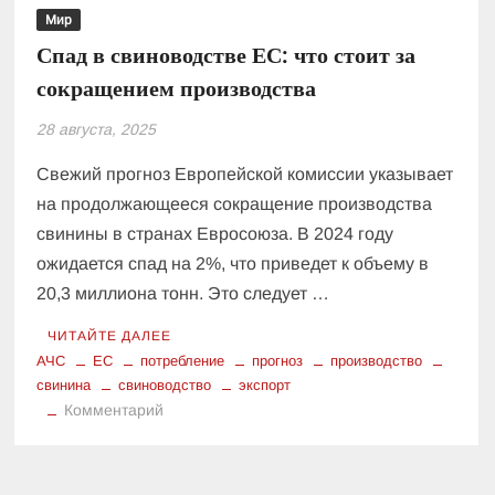
Мир
Спад в свиноводстве ЕС: что стоит за
сокращением производства
28 августа, 2025
Свежий прогноз Европейской комиссии указывает
на продолжающееся сокращение производства
свинины в странах Евросоюза. В 2024 году
ожидается спад на 2%, что приведет к объему в
20,3 миллиона тонн. Это следует …
ЧИТАЙТЕ ДАЛЕЕ
АЧС
ЕС
потребление
прогноз
производство
свинина
свиноводство
экспорт
к
Комментарий
Спад
в
свиноводстве