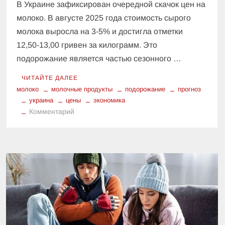
В Украине зафиксирован очередной скачок цен на
молоко. В августе 2025 года стоимость сырого
молока выросла на 3-5% и достигла отметки
12,50-13,00 гривен за килограмм. Это
подорожание является частью сезонного …
ЧИТАЙТЕ ДАЛЕЕ
молоко
молочные продукты
подорожание
прогноз
украина
цены
экономика
к
Комментарий
В
Украине
выросли
цены
на
молоко:
что
будет
дальше