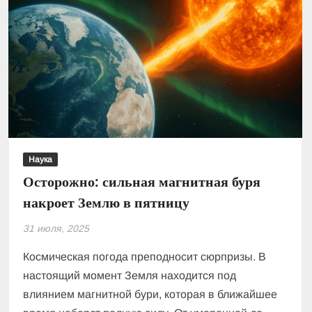
кто
ожидает
больше?
Наука
Осторожно: сильная магнитная буря
накроет Землю в пятницу
31 июля, 2025
Космическая погода преподносит сюрпризы. В
настоящий момент Земля находится под
влиянием магнитной бури, которая в ближайшее