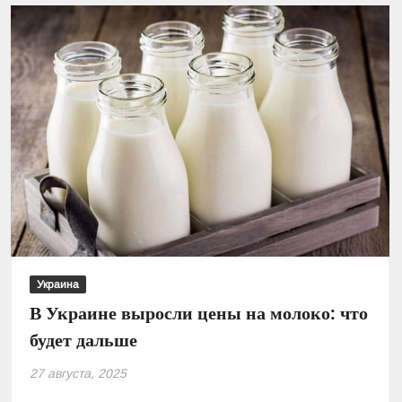
ЕС:
что
стоит
за
сокращением
производства
Украина
В Украине выросли цены на молоко: что
будет дальше
27 августа, 2025