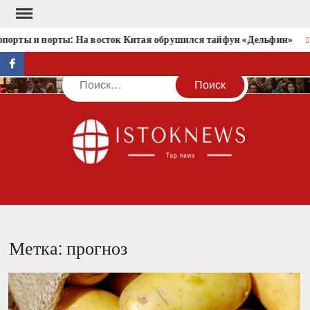
Перейти
к
и порты: На восток Китая обрушился тайфун «Дельфин»
Тест
содержимому
facebook
Поиск
IST
Метка:
прогноз