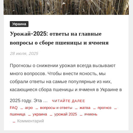
Украина
Урожай-2025: ответы на главные
вопросы о сборе пшеницы и ячменя
28 июля, 2025
Прогнозы о снижении урожая всегда вызывают
много вопросов. Чтобы внести ясность, мы
собрали ответы на самые популярные из них,
касающиеся сбора пшеницы и ячменя в Украине в
2025 году. Эта …
ЧИТАЙТЕ ДАЛЕЕ
FAQ
агро
вопросы и ответы
жатва
прогноз
пшеница
украина
урожай 2025
ячмень
к
Комментарий
Урожай-2025: