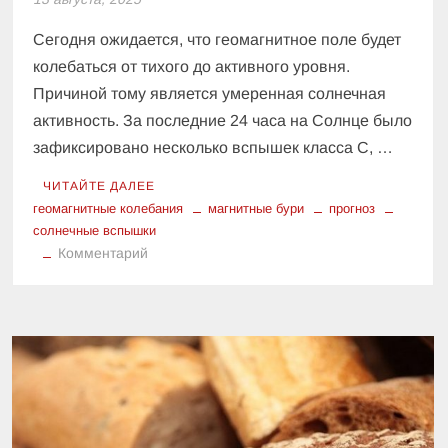
Сегодня ожидается, что геомагнитное поле будет
колебаться от тихого до активного уровня.
Причиной тому является умеренная солнечная
активность. За последние 24 часа на Солнце было
зафиксировано несколько вспышек класса С, …
ЧИТАЙТЕ ДАЛЕЕ
геомагнитные колебания
магнитные бури
прогноз
солнечные вспышки
к
Комментарий
Солнечные
вспышки
и
магнитные
бури:
чего
ожидать
сегодня?