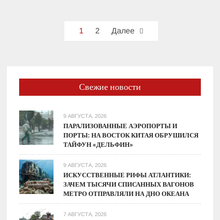
ответы
на
Пагинация
главные
1
2
Далее
вопросы
записей
о
сборе
пшеницы
и
Свежие новости
ячменя
9 АВГУСТА, 2026
ПАРАЛИЗОВАННЫЕ АЭРОПОРТЫ И
ПОРТЫ: НА ВОСТОК КИТАЯ ОБРУШИЛСЯ
ТАЙФУН «ДЕЛЬФИН»
9 АВГУСТА, 2026
ИСКУССТВЕННЫЕ РИФЫ АТЛАНТИКИ:
ЗАЧЕМ ТЫСЯЧИ СПИСАННЫХ ВАГОНОВ
МЕТРО ОТПРАВЛЯЛИ НА ДНО ОКЕАНА
7 АВГУСТА, 2026