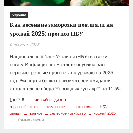
Украина
Как весенние заморозки повлияли на
урожай 2025: прогноз НБУ
9 августа, 2025
Национальный банк Украины (НБУ) в своем
новом Инфляционном отчете опубликовал
пересмотренные прогнозы по урожаю на 2025
год. Эксперты банка понизили свои ожидания
относительно сбора **овощных культур** на 11,5%
(до 7,6 …
ЧИТАЙТЕ ДАЛЕЕ
аграрный сектор
заморозки
картофель
НБУ
овощи
прогноз
сельское хозяйство
урожай 2025
к
Комментарий
Как