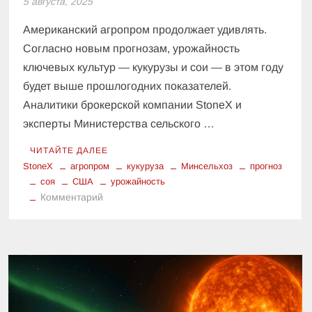
5 августа, 2025
Американский агропром продолжает удивлять.
Согласно новым прогнозам, урожайность
ключевых культур — кукурузы и сои — в этом году
будет выше прошлогодних показателей.
Аналитики брокерской компании StoneX и
эксперты Министерства сельского …
ЧИТАЙТЕ ДАЛЕЕ
StoneX
агропром
кукуруза
Минсельхоз
прогноз
соя
США
урожайность
к
Комментарий
Прогнозы
урожайности
кукурузы
и
сои
в
США: