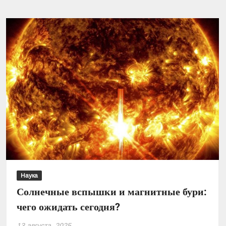
от
магнитной
бури
16
августа?
Наука
Солнечные вспышки и магнитные бури:
чего ожидать сегодня?
13 августа, 2025