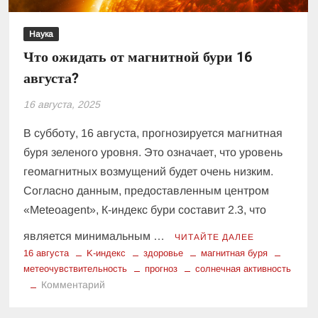
Наука
Что ожидать от магнитной бури 16
августа?
16 августа, 2025
В субботу, 16 августа, прогнозируется магнитная
буря зеленого уровня. Это означает, что уровень
геомагнитных возмущений будет очень низким.
Согласно данным, предоставленным центром
«Меteoagent», К-индекс бури составит 2.3, что
является минимальным …
ЧИТАЙТЕ ДАЛЕЕ
16 августа
K-индекс
здоровье
магнитная буря
метеочувствительность
прогноз
солнечная активность
к
Комментарий
Что
ожидать