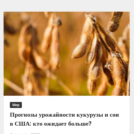
весенние
заморозки
повлияли
на
урожай
2025:
прогноз
НБУ
Мир
Прогнозы урожайности кукурузы и сои
в США: кто ожидает больше?