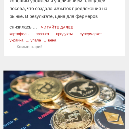
хорошим урожаем и увеличением площадей
посева, что создало избыток предложения на
рынке. В результате, цена для фермеров
снизилась …
ЧИТАЙТЕ ДАЛЕЕ
картофель
прогноз
продукты
супермаркет
украина
упала
цена
к
Комментарий
Цена
на
картофель
упала
на
10%:
что
произошло
на
рынке