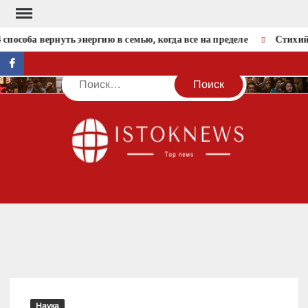
Перейти
к
способа вернуть энергию в семью, когда все на пределе
Стихийн
содержимому
facebook
Поиск
IST
Наука