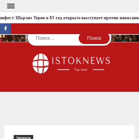
Перейти
к
фест: Шарлиз Терон в 51 год открыто выступает против навязанн
содержимому
facebook
Поиск
IST
Украина