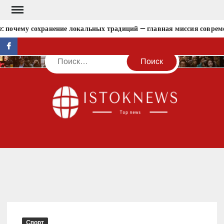
Перейти
к
 почему сохранение локальных традиций — главная миссия совреме
содержимому
facebook
Поиск
IST
Спорт