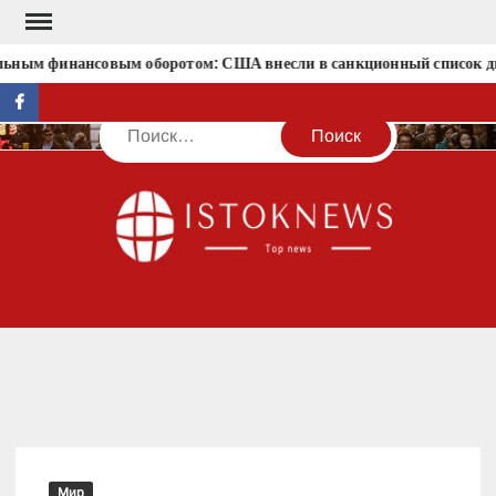
Перейти
к
льным финансовым оборотом: США внесли в санкционный список д
содержимому
facebook
Поиск
IST
Мир