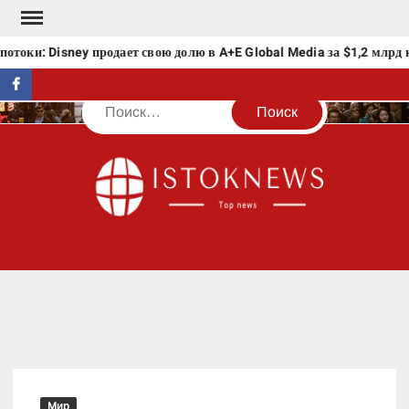
Перейти
к
токи: Disney продает свою долю в A+E Global Media за $1,2 млрд 
содержимому
facebook
Поиск
IST
Мир