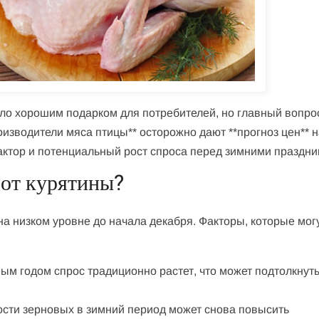
ало хорошим подарком для потребителей, но главный вопрос
оизводители мяса птицы** осторожно дают **прогноз цен** 
актор и потенциальный рост спроса перед зимними праздни
 от курятины?
 на низком уровне до начала декабря. Факторы, которые мог
вым годом спрос традиционно растет, что может подтолкнут
мости зерновых в зимний период может снова повысить