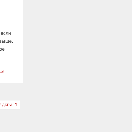
 если
 выше.
ое
ицы
Е ДАТЫ