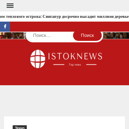
Перейти
к
м теплового острова: Сингапур досрочно высадит миллион деревьев
содержимому
facebook
Поиск
IST
Техно