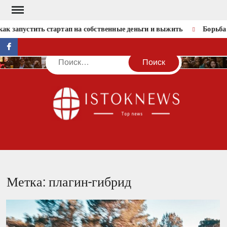
Перейти
к
ак запустить стартап на собственные деньги и выжить
Борьба 
содержимому
facebook
Поиск
IST
Метка:
плагин-гибрид