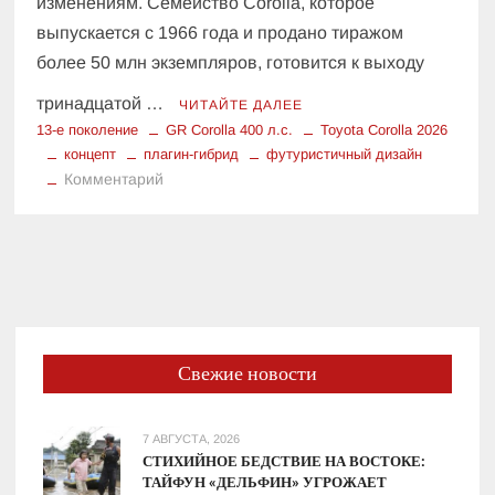
изменениям. Семейство Corolla, которое
выпускается с 1966 года и продано тиражом
более 50 млн экземпляров, готовится к выходу
тринадцатой …
ЧИТАЙТЕ ДАЛЕЕ
13-е поколение
GR Corolla 400 л.с.
Toyota Corolla 2026
концепт
плагин-гибрид
футуристичный дизайн
к
Комментарий
Прогноз:
Чего
ждать
от
13-
го
поколения
Свежие новости
Toyota
Corolla
(2026–
7 АВГУСТА, 2026
2027)
СТИХИЙНОЕ БЕДСТВИЕ НА ВОСТОКЕ:
ТАЙФУН «ДЕЛЬФИН» УГРОЖАЕТ