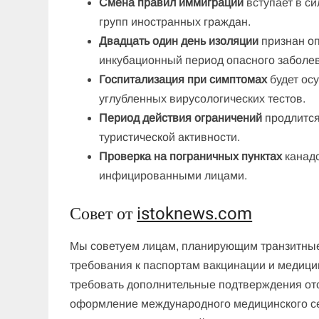
Смена правил иммиграции
вступает в си
групп иностранных граждан.
Двадцать один день изоляции
признан о
инкубационный период опасного заболе
Госпитализация при симптомах
будет ос
углубленных вирусологических тестов.
Период действия ограничений
продлится
туристической активности.
Проверка на пограничных пунктах
канадс
инфицированными лицами.
Совет от
istoknews.com
Мы советуем лицам, планирующим транзитные
требования к паспортам вакцинации и медици
требовать дополнительные подтверждения от
оформление международного медицинского сер