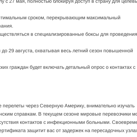
лу с 27 мая, полностью блокируя доступ в страну для целев
птимальным сроком, перекрывающим максимальный
вания.
уществляться в специализированные боксы для проведени
 до 29 августа, охватывая весь летний сезон повышенной
ких граждан будет включать детальный опрос о контактах с
 перелеты через Северную Америку, внимательно изучать
нским справкам. В текущем сезоне мировые перевозчики м
сутствия контактов с инфекционными больными. Своеврем
тификата защитит вас от задержек на пересадочных узла