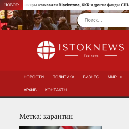
Перейти
л-стрит: хакеры атаковали Blackstone, KKR и другие фонды США
НОВОЕ:
к
Поиск
содержимому
НОВОСТИ
ПОЛИТИКА
БИЗНЕС
МИР
АРХИВ
КОНТАКТЫ
Метка:
карантин