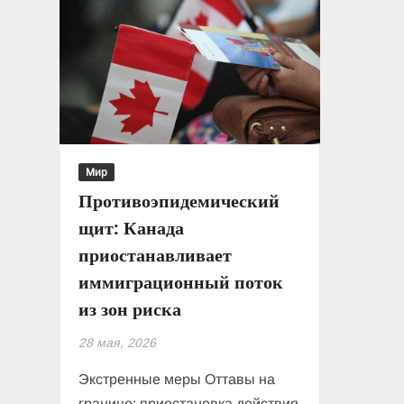
Мир
Противоэпидемический
щит: Канада
приостанавливает
иммиграционный поток
из зон риска
28 мая, 2026
Экстренные меры Оттавы на
границе: приостановка действия