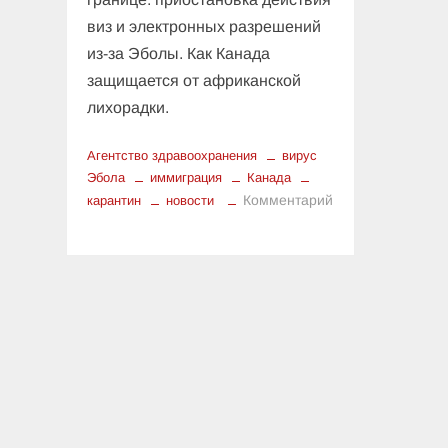
виз и электронных разрешений
из-за Эболы. Как Канада
защищается от африканской
лихорадки.
Агентство здравоохранения
вирус
Эбола
иммиграция
Канада
Комментарий
карантин
новости
к
Противоэпидемический
щит:
Канада
приостанавливает
иммиграционный
поток
из
зон
риска