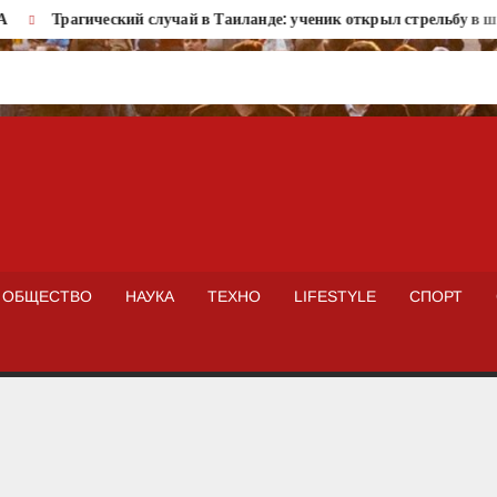
Трагический случай в Таиланде: ученик открыл стрельбу в школ
ISTOKNEWS
ОБЩЕСТВО
НАУКА
ТЕХНО
LIFESTYLE
СПОРТ